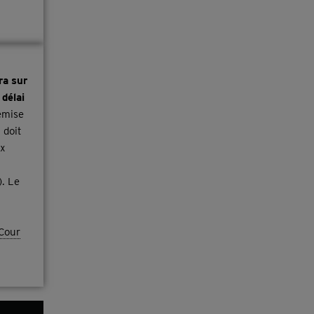
ra sur
 délai
remise
 doit
ux
). Le
Cour