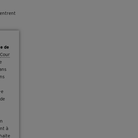
 entrent
ce de
Cour
e
ans
ins
-e
de
on
ent à
haite