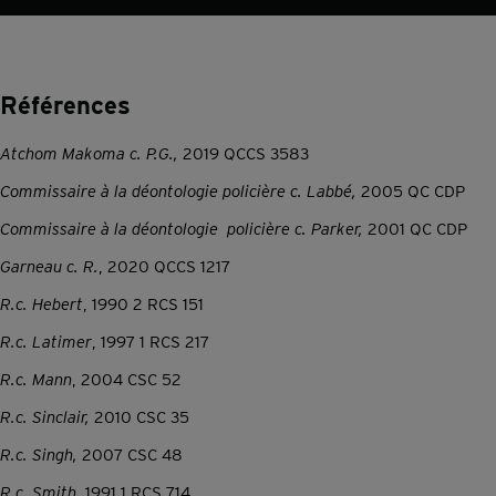
Références
Atchom Makoma c. P.G.,
2019 QCCS 3583
Commissaire à la déontologie policière c. Labbé,
2005 QC CDP
Commissaire à la déontologie policière c. Parker,
2001 QC CDP
Garneau c. R.
, 2020 QCCS 1217
R.c. Hebert
, 1990 2 RCS 151
R.c. Latimer
, 1997 1 RCS 217
R.c. Mann
, 2004 CSC 52
R.c. Sin
clair,
2010 CSC 35
R.c. Singh,
2007 CSC 48
R.c. Smith
, 1991 1 RCS 714