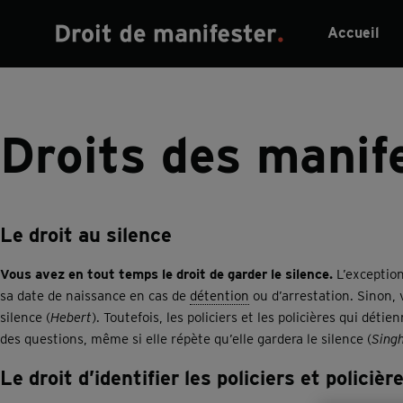
Accueil
Divulguer l’itinéraire ou
Déc
obtenir un permis
dis
Droits des manif
Obtenir une assurance
De 
Divulguer l’itinéraire ou
Déc
responsabilité
l’a
obtenir un permis
dis
Interdiction de gêner la
Pou
Obtenir une assurance
De 
circulation
fic
Le droit au silence
responsabilité
l’a
Interdiction de faire du bruit
Dro
Interdiction de gêner la
Pou
Vous avez en tout temps le droit de garder le silence.
L’exceptio
Interdiction de propos
Arr
circulation
fic
sa date de naissance en cas de
détention
ou d’arrestation. Sinon, 
injurieux
Êtr
Interdiction de faire du bruit
Dro
silence (
Hebert
). Toutefois, les policiers et les policières qui dé
Interdiction d’actes de
man
des questions, même si elle répète qu’elle gardera le silence (
Sing
Interdiction de propos
Arr
violence
Act
injurieux
Le droit d’identifier les policiers et policièr
Êtr
Interdiction de porter un
dés
Interdiction d’actes de
man
masque