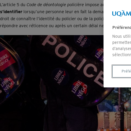
Pro
L’article 5 du
Code de déontologie policière
violence
impose aux policiers et
Act
Interdiction d’affichage
s’identifier
lorsqu’une personne leur en fait la demande et ce, peu
Interdiction de porter un
dés
droit de connaître l’identité du policier ou de la policière qui l’arr
Collaborer ou non avec la
masque
Pro
répondre avec réticence ou après un certain délai ne constitue p
police ?
Préféren
Interdiction d’affichage
Nous util
Collaborer ou non avec la
permetten
police ?
d’analyse
sélection
Préf