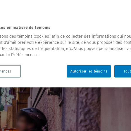
filage politique
 policières de
porter une marque d’identification et de
ions directes et
 importe le type d’interaction. La personne détenue ou arrêtée a d
obéissance civile
ête. Refuser de s’identifier est une
faute
déontologique (
Labbé
), ma
filage politique
as une
faute
(
Parker
).
ces en matière de témoins
isons des témoins (cookies) afin de collecter des informations qui no
t d’améliorer votre expérience sur le site, de vous proposer des con
r les statistiques de fréquentation, etc. Vous pouvez personnaliser vo
nant « Préférences ».
érences
Autoriser les témoins
Tout