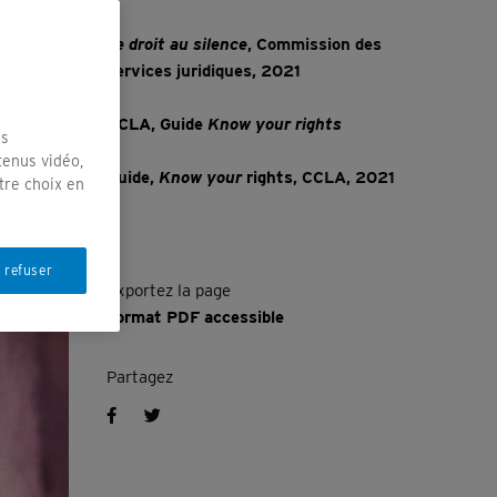
onc le
Le droit au silence
, Commission des
is
services juridiques, 2021
CCLA, Guide
Know your rights
us
tenus vidéo,
Guide,
Know your
rights
, CCLA, 2021
tre choix en
 refuser
Exportez la page
Format PDF accessible
Partagez